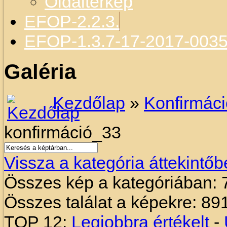
Oldaltérkép
EFOP-2.2.3.
EFOP-1.3.7-17-2017-003
Galéria
Kezdőlap
»
Konfirmác
konfirmáció_33
Vissza a kategória áttekintőb
Összes kép a kategóriában: 
Összes találat a képekre: 89
TOP 12:
Legjobbra értékelt
-