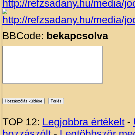
BBCode:
bekapcsolva
TOP 12:
Legjobbra értékelt
-
hozzászólt
-
Legtöbbször meg