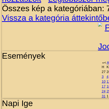
Összes kép a kategóriában: 
Vissza a kategória áttekintőb
Események
«
<
A
H
K
27
2
3
4
10
1
17
1
24
2
31
1
Napi Ige