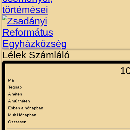
Lélek Számláló
1
Ma
Tegnap
A héten
A múlthéten
Ebben a hónapban
Múlt Hónapban
Összesen