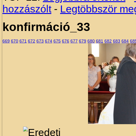
hozzászólt
-
Legtöbbször meg
konfirmáció_33
669
670
671
672
673
674
675
676
677
679
680
681
682
683
684
68