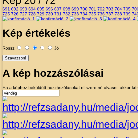
Kép 20 / 72
691
692
693
694
695
696
697
698
699
700
701
702
703
704
705
70
725
726
727
728
729
730
731
732
733
734
735
736
737
738
739
74
Kép értékelés
Rossz
Jó
A kép hozzászólásai
Ha a képhez beküldött hozzászólásokat el szeretné olvasni, akkor kérj