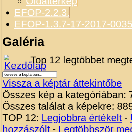
Oldaltérkép
EFOP-2.2.3.
EFOP-1.3.7-17-2017-003
Galéria
Top 12 legtöbbet megte
Vissza a képtár áttekintőbe
Összes kép a kategóriában: 
Összes találat a képekre: 88
TOP 12:
Legjobbra értékelt
-
hozzászólt
-
Legtöbbször meg