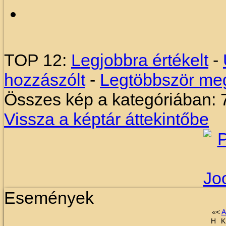
TOP 12:
Legjobbra értékelt
-
hozzászólt
-
Legtöbbször meg
Összes kép a kategóriában: 
Vissza a képtár áttekintőbe
Események
«
<
A
H
K