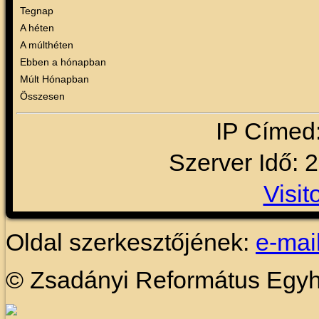
Tegnap
A héten
A múlthéten
Ebben a hónapban
Múlt Hónapban
Összesen
IP Címed
Szerver Idő: 
Visit
Oldal szerkesztőjének:
e-mai
© Zsadányi Református Egy