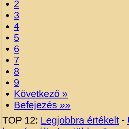
2
3
4
5
6
7
8
9
Következő »
Befejezés »»
TOP 12:
Legjobbra értékelt
-