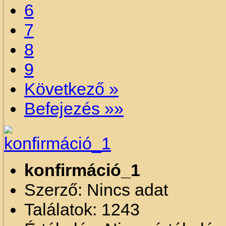
6
7
8
9
Következő »
Befejezés »»
konfirmáció_1
Szerző: Nincs adat
Találatok: 1243