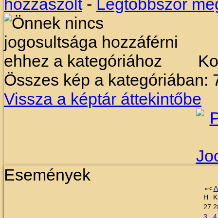
hozzászólt
-
Legtöbbször meg
Kor
Összes kép a kategóriában: 
Vissza a képtár áttekintőbe
Események
«
<
A
H
K
27
2
3
4