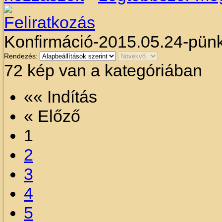
Konfirmáció-2015.05.24-pün
Rendezés:
72 kép van a kategóriában
«« Indítás
« Előző
1
2
3
4
5