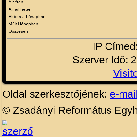
A héten
A múlthéten
Ebben a hónapban
Múlt Hónapban
Összesen
IP Címed
Szerver Idő: 
Visit
Oldal szerkesztőjének:
e-mai
© Zsadányi Református Egy