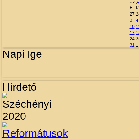
«
<
A
H
K
27
2
3
4
10
1
17
1
24
2
31
1
Napi Ige
Hirdető