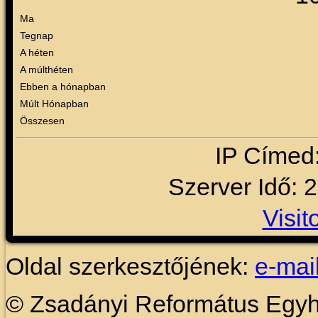
Ma
Tegnap
A héten
A múlthéten
Ebben a hónapban
Múlt Hónapban
Összesen
IP Címed
Szerver Idő: 
Visit
Oldal szerkesztőjének:
e-mai
© Zsadányi Református Egy