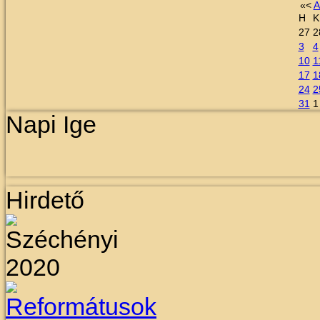
«
<
A
H
K
27
2
3
4
10
1
17
1
24
2
31
1
Napi Ige
Hirdető