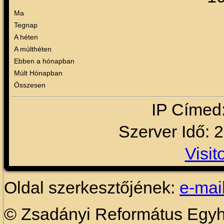
Ma
Tegnap
A héten
A múlthéten
Ebben a hónapban
Múlt Hónapban
Összesen
IP Címed
Szerver Idő: 
Visit
Oldal szerkesztőjének:
e-mai
© Zsadányi Református Egy